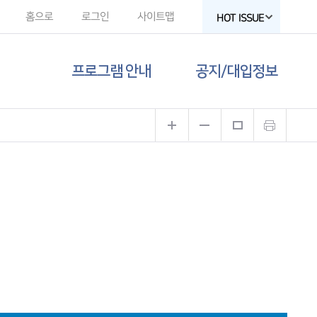
홈으로
로그인
사이트맵
HOT ISSUE
프로그램 안내
공지/대입정보
제주도교육청
공지사항
유튜브
대입 뉴스
고교-대학 연계
프로그램
대입 자료
프로그램 신청
함께하는 제주교육
갤러리