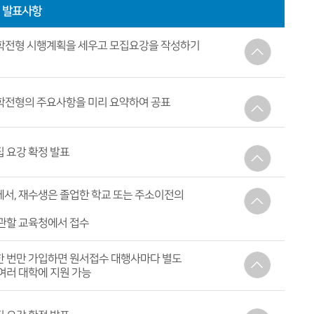
발표사항
학전형 시행계획을 세우고 모집요강을 작성하기
내용
원칙, 준수사항, 전형별 기본사항, 전형요소
학전형의 주요사항을 미리 요약하여 공표
내용
모집인원, 지원자격, 수능필수 응시영역,
 요강 확정 발표
학생부반영교과, 수능 영역별 반영 비율 및 가산점
내용
관련한 모든 사항 확인 가능
서, 재수생은 졸업한 학교 또는 주소이전의
관할 교육청에서 접수
내용
 번만 가입하면 원서접수 대행사마다 별도
여권용 증명 사진 2매
여러 대학에 지원 가능
영역별 접수비
내용
 대학의 필수 응시영역을 반드시 확인 후 원서