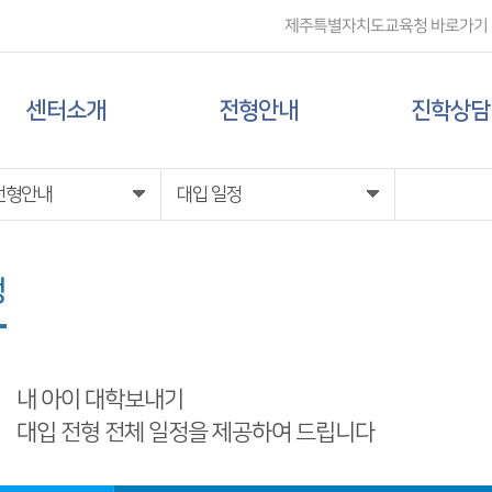
제주특별자치도교육청 바로가기
센터소개
전형안내
진학상담
센터 소개
대입 일정
상담신청
전형안내
대입 일정
담당자 전화번호
대학 정보
정
찾아오시는 길
전형 정보
내 아이 대학보내기
대입 전형 전체 일정을 제공하여 드립니다