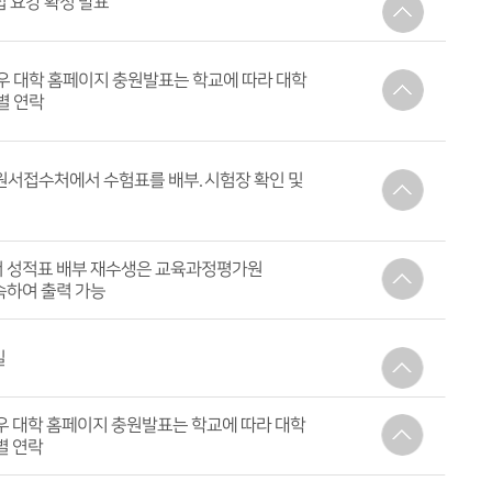
트에서 대학별로 원서 접수
 요강 확정 발표
내용
완료해야 접수 완료
관련한 모든 사항 확인 가능
우 대학 홈페이지 충원발표는 학교에 따라 대학
별 연락
미충원되어 이월되는 인원인 있으므로 최종
 원서 접수 전 대학 홈페이지에서 반드시 다시
내용
 일정 횟수 이상 전화연락이 되지 않으면
 원서접수처에서 수험표를 배부. 시험장 확인 및
것으로 간주하니 유의
월말~2월초 납부
 경우 모든 시험 무효 처리
 성적표 배부 재수생은 교육과정평가원
속하여 출력 가능
내용
, 등급 표기
일
내용
에서 대학별로 원서 접수
우 대학 홈페이지 충원발표는 학교에 따라 대학
별 연락
을 포함한 최종 모집인원 재확인 필수