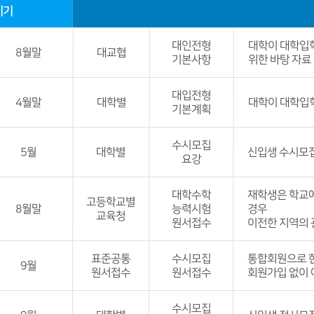
시기
대인전형
대학이 대학입
8월말
대교협
기본사항
위한 바탕 자료
발표 세부 
대입전형
4월말
대학별
-대학입학전형 
대학이 대학입
기본계획
비교
발표 세부 
수시모집
-대교협
- 모집단위별 
5월
대학별
신입생 수시모집
요강
전형요소
- 반영비율, 
발표 세부 
대학수학
신입생 모집과 
재학생은 학교에
비교
고등학교별
8월말
능력시험
경우
교육청
-대교협
원서접수
이전한 지역의 
발표 세부 
표준공통
수시모집
통합회원으로 한
9월
6개월 이내의 
원서접수
원서접수
회원가입 없이 
신분증, 응시 
비교
발표 세부 
수시모집
지원하고자 하는