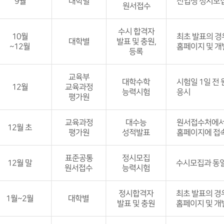
9월
대학별
원서접수 사이
신입생 정시모집
원서접수
접수
비교
발표 세부 
원서비 납부를 
수시 합격자
신입생 모집과 
10월
최초 발표의 경
비교
대학별
발표 및 충원,
~12월
홈페이지 및 개
등록
수시모집에서 
모집인원은 정시
발표 세부 
확인
교육부
충원합격의 경우
대학수학
시험일 1일 전
12월
교육과정
등록을 포기한 
능력시험
응시
비교
평가원
최종등록금은 1
비교
교육과정
대수능
한국사 미응시할
원서접수처에서
12월 초
평가원
성적발표
홈페이지에 접
발표 세부 
표준공통
정시모집
12월 말
표준점수, 백분위
수시모집과 동
원서접수
능력시험
발표 세부 
정시합격자
원서접수 사이트
최초 발표의 경
1월~2월
대학별
비교
발표 및 충원
홈페이지 및 개
수시 이월 인원