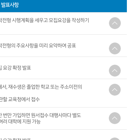
발표사항
학전형 시행계획을 세우고 모집요강을 작성하기
내용
원칙, 준수사항, 전형별 기본사항, 전형요소
학전형의 주요사항을 미리 요약하여 공표
내용
모집인원, 지원자격, 수능필수 응시영역,
 요강 확정 발표
학생부반영교과, 수능 영역별 반영 비율 및 가산점
내용
관련한 모든 사항 확인 가능
서, 재수생은 졸업한 학교 또는 주소이전의
관할 교육청에서 접수
내용
 번만 가입하면 원서접수 대행사마다 별도
여권용 증명 사진 2매
여러 대학에 지원 가능
영역별 접수비
내용
 대학의 필수 응시영역을 반드시 확인 후 원서