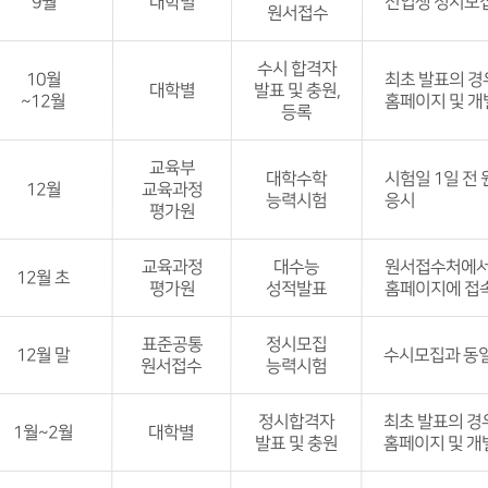
9월
대학별
원서접수 사이
신입생 정시모집
원서접수
접수
비교
발표 세부 
원서비 납부를 
수시 합격자
신입생 모집과 
10월
최초 발표의 경
비교
대학별
발표 및 충원,
~12월
홈페이지 및 개
등록
수시모집에서 
모집인원은 정시
발표 세부 
확인
교육부
충원합격의 경우
대학수학
시험일 1일 전
12월
교육과정
등록을 포기한 
능력시험
응시
비교
평가원
최종등록금은 1
비교
교육과정
대수능
한국사 미응시할
원서접수처에서
12월 초
평가원
성적발표
홈페이지에 접
발표 세부 
표준공통
정시모집
12월 말
표준점수, 백분위
수시모집과 동
원서접수
능력시험
발표 세부 
정시합격자
원서접수 사이트
최초 발표의 경
1월~2월
대학별
비교
발표 및 충원
홈페이지 및 개
수시 이월 인원