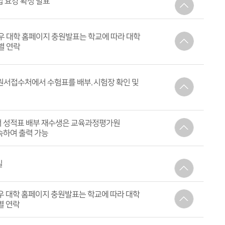
트에서 대학별로 원서 접수
 요강 확정 발표
내용
완료해야 접수 완료
관련한 모든 사항 확인 가능
우 대학 홈페이지 충원발표는 학교에 따라 대학
별 연락
미충원되어 이월되는 인원인 있으므로 최종
 원서 접수 전 대학 홈페이지에서 반드시 다시
내용
 일정 횟수 이상 전화연락이 되지 않으면
 원서접수처에서 수험표를 배부. 시험장 확인 및
것으로 간주하니 유의
월말~2월초 납부
 경우 모든 시험 무효 처리
 성적표 배부 재수생은 교육과정평가원
속하여 출력 가능
내용
, 등급 표기
일
내용
에서 대학별로 원서 접수
우 대학 홈페이지 충원발표는 학교에 따라 대학
별 연락
을 포함한 최종 모집인원 재확인 필수