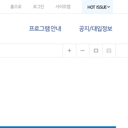
홈으로
로그인
사이트맵
HOT ISSUE
프로그램 안내
공지/대입정보
제주도교육청
공지사항
유튜브
대입 뉴스
고교-대학 연계
프로그램
대입 자료
프로그램 신청
함께하는 제주교육
갤러리