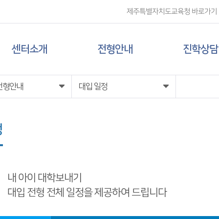
제주특별자치도교육청 바로가기
센터소개
전형안내
진학상담
센터 소개
대입 일정
상담신청
전형안내
대입 일정
담당자 전화번호
대학 정보
정
찾아오시는 길
전형 정보
내 아이 대학보내기
대입 전형 전체 일정을 제공하여 드립니다