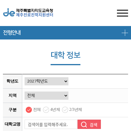
전형안내
센터소개
전형안내
센터소개
대학 정보
진학상담
대입 일정
담당자 전화번호
프로그램 안내
상담신청
대학 정보
찾아오시는 길
학년도
공지/대입정보
제주도교육청 유튜브
전형 정보
지역
회원서비스
공지사항
고교-대학 연계 프로그램
전체
4년제
2/3년제
구분
로그인
대입 뉴스
프로그램 신청
대학교명
회원가입
대입 자료
갤러리