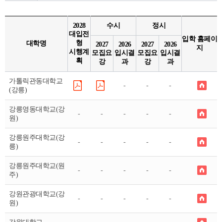
함께하는 제주교육
2028
수시
정시
대입전
입학 홈페이
형
대학명
2027
2026
2027
2026
지
시행계
모집요
입시결
모집요
입시결
획
강
과
강
과
가톨릭관동대학교
-
-
-
(강릉)
강릉영동대학교(강
-
-
-
-
-
원)
강릉원주대학교(강
-
-
-
-
-
릉)
강릉원주대학교(원
-
-
-
-
-
주)
강원관광대학교(강
-
-
-
-
-
원)