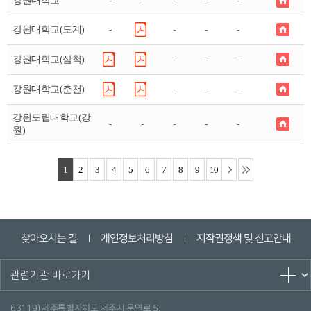
강원대학교
-
-
-
-
-
강원대학교(도계)
-
-
-
-
강원대학교(삼척)
-
-
-
강원대학교(춘천)
-
-
-
강원도립대학교(강
-
-
-
-
-
원)
1
2
3
4
5
6
7
8
9
10
찾아오시는 길
개인정보처리방침
저작권정책 및 신고안내
ㅣ
ㅣ
63119) 제주특별자치도 제주시 문연로 5.