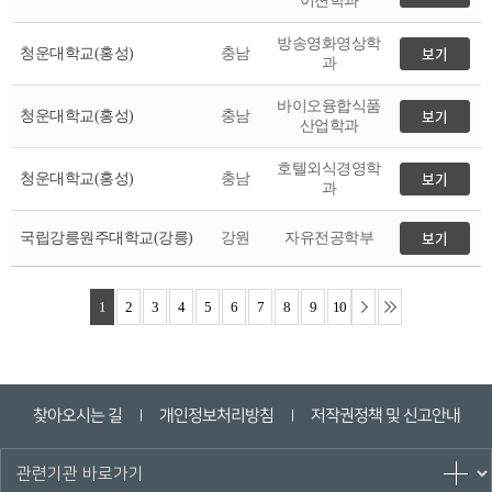
이션학과
방송영화영상학
청운대학교(홍성)
충남
과
바이오융합식품
청운대학교(홍성)
충남
산업학과
호텔외식경영학
청운대학교(홍성)
충남
과
국립강릉원주대학교(강릉)
강원
자유전공학부
1
2
3
4
5
6
7
8
9
10
찾아오시는 길
개인정보처리방침
저작권정책 및 신고안내
ㅣ
ㅣ