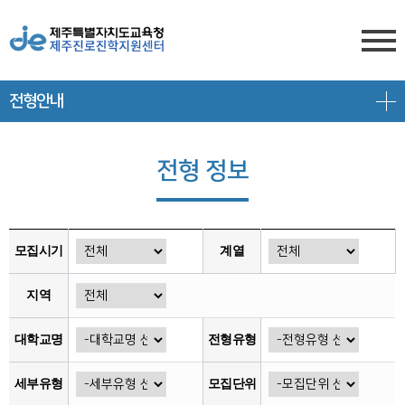
전형안내
센터소개
전형안내
센터소개
전형 정보
진학상담
대입 일정
담당자 전화번호
프로그램 안내
상담신청
대학 정보
찾아오시는 길
모집시기
계열
공지/대입정보
제주도교육청 유튜브
전형 정보
지역
회원서비스
공지사항
고교-대학 연계 프로그램
대학교명
전형유형
로그인
대입 뉴스
프로그램 신청
세부유형
모집단위
회원가입
대입 자료
갤러리