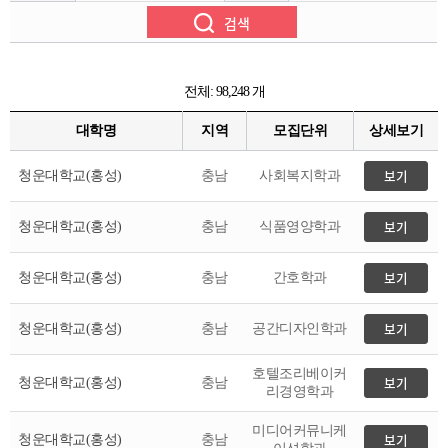
함께하는 제주교육
전체: 98,248 개
대학명
지역
모집단위
상세보기
청운대학교(홍성)
충남
사회복지학과
청운대학교(홍성)
충남
식품영양학과
청운대학교(홍성)
충남
간호학과
청운대학교(홍성)
충남
공간디자인학과
호텔조리베이커
청운대학교(홍성)
충남
리경영학과
미디어커뮤니케
청운대학교(홍성)
충남