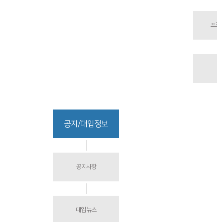
프로
공지/대입정보
공지사항
대입 뉴스