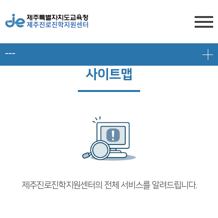
---
센터소개
사이트맵
전형안내
센터소개
진학상담
대입 일정
담당자 전화번호
프로그램 안내
상담신청
대학 정보
찾아오시는 길
공지/대입정보
제주도교육청 유튜브
전형 정보
회원서비스
공지사항
고교-대학 연계 프로그램
제주진로진학지원센터의 전체 서비스를 알려드립니다.
로그인
대입 뉴스
프로그램 신청
회원가입
대입 자료
갤러리