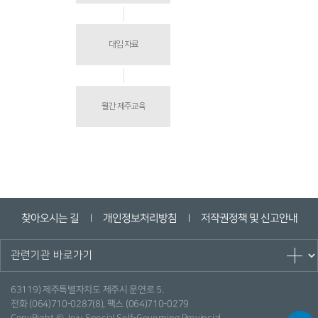
대입 자료
월간 제주교육
찾아오시는 길
개인정보처리방침
저작권정책 및 신고안내
ㅣ
ㅣ
63119) 제주특별자치도 제주시 문연로 5.
전화 (064)710-0287(8), 팩스 (064)710-0279
CopyRight © Jeju Special Self-Governing Provincial