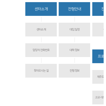
함께하는 제주교육
센터소개
전형안내
진
센터소개
대입 일정
상
담당자 전화번호
대학 정보
프로
찾아오시는 길
전형 정보
제주도교
고교-대학