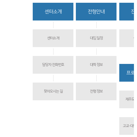
함께하는 제주교육
센터소개
전형안내
진
센터소개
대입 일정
상
담당자 전화번호
대학 정보
프로
찾아오시는 길
전형 정보
제주도교
고교-대학