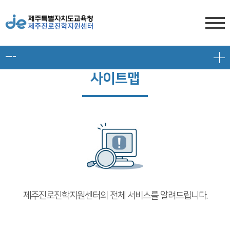
---
센터소개
사이트맵
전형안내
센터소개
진학상담
대입 일정
담당자 전화번호
프로그램 안내
상담신청
대학 정보
찾아오시는 길
공지/대입정보
제주도교육청 유튜브
전형 정보
회원서비스
공지사항
고교-대학 연계 프로그램
제주진로진학지원센터의 전체 서비스를 알려드립니다.
로그인
대입 뉴스
프로그램 신청
회원가입
대입 자료
갤러리