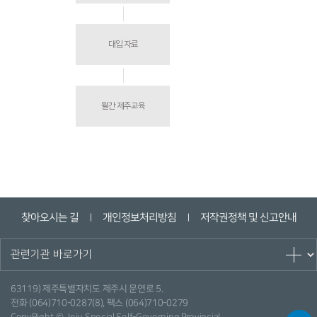
대입 자료
월간 제주교육
찾아오시는 길
개인정보처리방침
저작권정책 및 신고안내
ㅣ
ㅣ
63119) 제주특별자치도 제주시 문연로 5.
전화 (064)710-0287(8), 팩스 (064)710-0279
CopyRight © Jeju Special Self-Governing Provincial