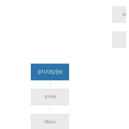
프로
공지/대입정보
공지사항
대입 뉴스