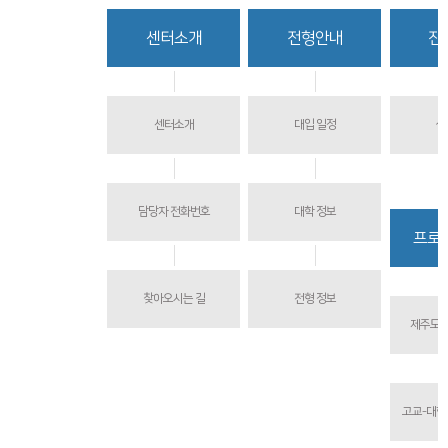
함께하는 제주교육
센터소개
전형안내
진
센터소개
대입 일정
상
담당자 전화번호
대학 정보
프로
찾아오시는 길
전형 정보
제주도교
고교-대학