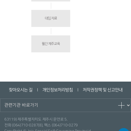
대입 자료
월간 제주교육
찾아오시는 길
개인정보처리방침
저작권정책 및 신고안내
ㅣ
ㅣ
63119) 제주특별자치도 제주시 문연로 5.
전화 (064)710-0287(8), 팩스 (064)710-0279
CopyRight © Jeju Special Self-Governing Provincial