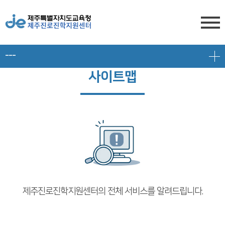
---
센터소개
사이트맵
전형안내
센터소개
진학상담
대입 일정
담당자 전화번호
프로그램 안내
상담신청
대학 정보
찾아오시는 길
공지/대입정보
제주도교육청 유튜브
전형 정보
회원서비스
공지사항
고교-대학 연계 프로그램
제주진로진학지원센터의 전체 서비스를 알려드립니다.
로그인
대입 뉴스
프로그램 신청
회원가입
대입 자료
갤러리