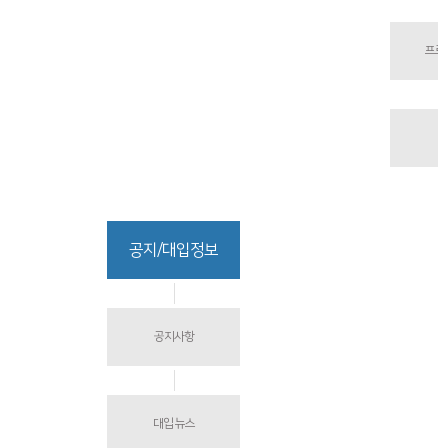
프로
공지/대입정보
공지사항
대입 뉴스