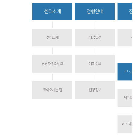
함께하는 제주교육
센터소개
전형안내
진
센터소개
대입 일정
상
담당자 전화번호
대학 정보
프로
찾아오시는 길
전형 정보
제주도교
고교-대학