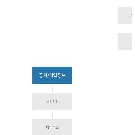
프로
공지/대입정보
공지사항
대입 뉴스