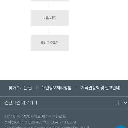
대입 자료
월간 제주교육
찾아오시는 길
개인정보처리방침
저작권정책 및 신고안내
ㅣ
ㅣ
63119) 제주특별자치도 제주시 문연로 5.
전화 (064)710-0287(8), 팩스 (064)710-0279
CopyRight © Jeju Special Self-Governing Provincial