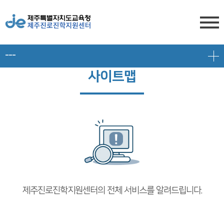
---
센터소개
사이트맵
전형안내
센터소개
진학상담
대입 일정
담당자 전화번호
프로그램 안내
상담신청
대학 정보
찾아오시는 길
공지/대입정보
제주도교육청 유튜브
전형 정보
회원서비스
공지사항
고교-대학 연계 프로그램
제주진로진학지원센터의 전체 서비스를 알려드립니다.
로그인
대입 뉴스
프로그램 신청
회원가입
대입 자료
갤러리