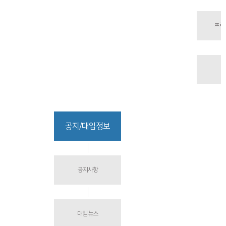
프로
공지/대입정보
공지사항
대입 뉴스