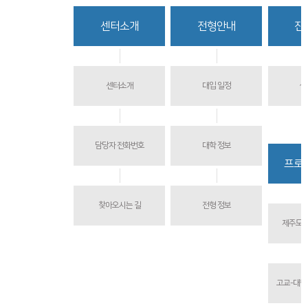
함께하는 제주교육
센터소개
전형안내
진
센터소개
대입 일정
상
담당자 전화번호
대학 정보
프로
찾아오시는 길
전형 정보
제주도교
고교-대학