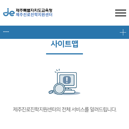
---
센터소개
사이트맵
전형안내
센터소개
진학상담
대입 일정
담당자 전화번호
프로그램 안내
상담신청
대학 정보
찾아오시는 길
공지/대입정보
제주도교육청 유튜브
전형 정보
회원서비스
공지사항
고교-대학 연계 프로그램
제주진로진학지원센터의 전체 서비스를 알려드립니다.
로그인
대입 뉴스
프로그램 신청
회원가입
대입 자료
갤러리