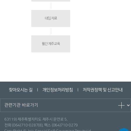
대입 자료
월간 제주교육
찾아오시는 길
개인정보처리방침
저작권정책 및 신고안내
ㅣ
ㅣ
63119) 제주특별자치도 제주시 문연로 5.
전화 (064)710-0287(8), 팩스 (064)710-0279
CopyRight © Jeju Special Self-Governing Provincial