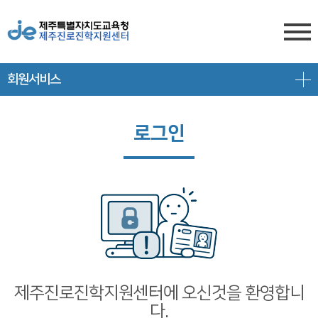
회원서비스
센터소개
전형안내
센터소개
로그인
진학상담
대입 일정
담당자 전화번호
프로그램 안내
상담신청
대학 정보
찾아오시는 길
공지/대입정보
제주도교육청 유튜브
전형 정보
회원서비스
공지사항
고교-대학 연계 프로그램
로그인
대입 뉴스
프로그램 신청
제주진로진학지원센터에 오신것을 환영합니
다.
회원가입
대입 자료
갤러리