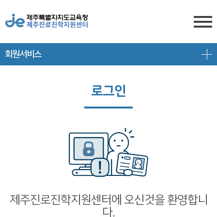
회원서비스
센터소개
전형안내
센터소개
로그인
진학상담
대입 일정
담당자 전화번호
프로그램 안내
상담신청
대학 정보
찾아오시는 길
공지/대입정보
제주도교육청 유튜브
전형 정보
회원서비스
공지사항
고교-대학 연계 프로그램
로그인
대입 뉴스
프로그램 신청
제주진로진학지원센터에 오신것을 환영합니
다.
회원가입
대입 자료
갤러리