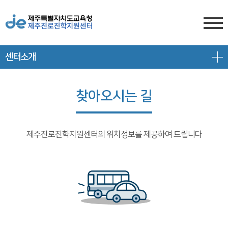
센터소개
센터소개
전형안내
센터소개
찾아오시는 길
진학상담
대입 일정
담당자 전화번호
프로그램 안내
상담신청
대학 정보
찾아오시는 길
제주진로진학지원센터의 위치정보를 제공하여 드립니다
공지/대입정보
제주도교육청 유튜브
전형 정보
회원서비스
공지사항
고교-대학 연계 프로그램
로그인
대입 뉴스
프로그램 신청
회원가입
대입 자료
갤러리