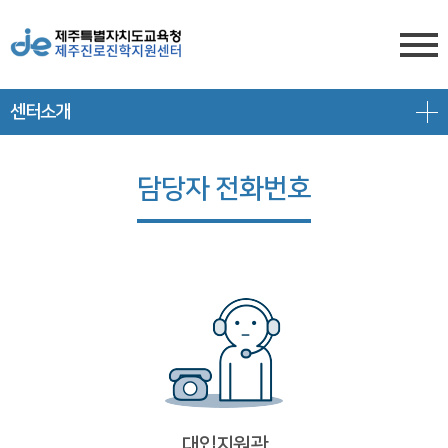
센터소개
센터소개
전형안내
센터소개
담당자 전화번호
진학상담
대입 일정
담당자 전화번호
프로그램 안내
상담신청
대학 정보
찾아오시는 길
공지/대입정보
제주도교육청 유튜브
전형 정보
회원서비스
공지사항
고교-대학 연계 프로그램
로그인
대입 뉴스
프로그램 신청
회원가입
대입 자료
갤러리
대입지원관