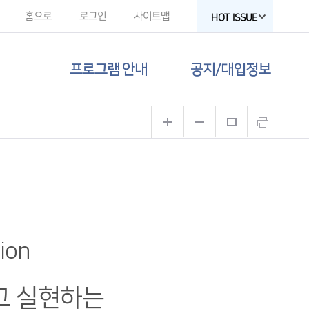
홈으로
로그인
사이트맵
HOT ISSUE
프로그램 안내
공지/대입정보
제주도교육청
공지사항
유튜브
대입 뉴스
고교-대학 연계
프로그램
대입 자료
프로그램 신청
함께하는 제주교육
sion
갤러리
고 실현하는