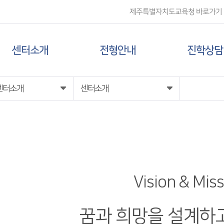
제주특별자치도교육청 바로가기
센터소개
전형안내
진학상담
센터 소개
대입 일정
상담신청
센터소개
센터소개
담당자 전화번호
대학 정보
찾아오시는 길
전형 정보
Vision & Mis
꿈과 희망을 설계하