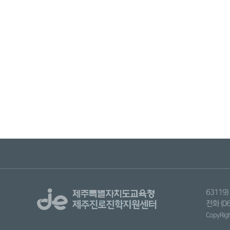
6311
전화 (06
CopyRight