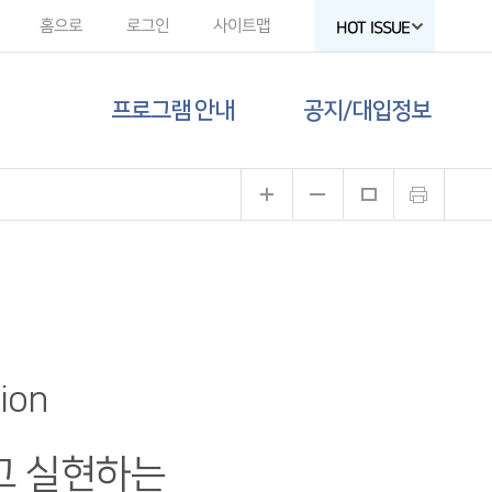
홈으로
로그인
사이트맵
HOT ISSUE
프로그램 안내
공지/대입정보
제주도교육청
공지사항
유튜브
대입 뉴스
고교-대학 연계
프로그램
대입 자료
프로그램 신청
함께하는 제주교육
sion
갤러리
고 실현하는