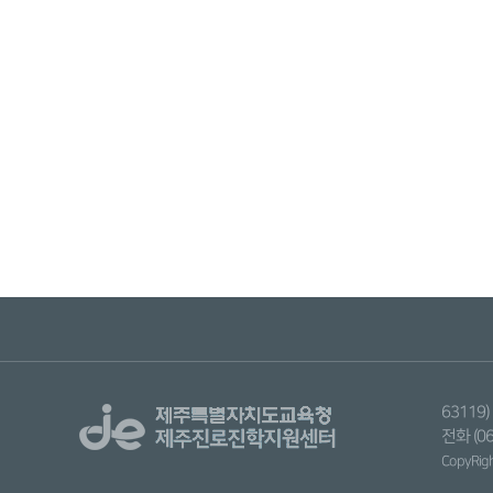
6311
전화 (06
CopyRight