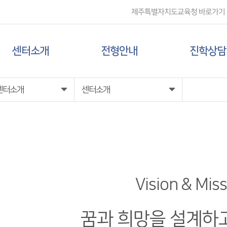
제주특별자치도교육청 바로가기
센터소개
전형안내
진학상담
센터 소개
대입 일정
상담신청
센터소개
센터소개
담당자 전화번호
대학 정보
찾아오시는 길
전형 정보
Vision & Mis
꿈과 희망을 설계하