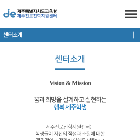
센터소개
센터소개
전형안내
센터소개
센터소개
진학상담
대입 일정
담당자 전화번호
프로그램 안내
상담신청
대학 정보
찾아오시는 길
Vision & Mission
공지/대입정보
제주도교육청 유튜브
전형 정보
꿈과 희망을 설계하고 실현하는
행복 제주학생
회원서비스
공지사항
고교-대학 연계 프로그램
로그인
대입 뉴스
프로그램 신청
제주진로진학지원센터는
학생들이 자신의 적성과 소질에 대한
회원가입
대입 자료
갤러리