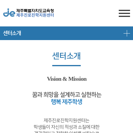
센터소개
센터소개
전형안내
센터소개
센터소개
진학상담
대입 일정
담당자 전화번호
프로그램 안내
상담신청
대학 정보
찾아오시는 길
Vision & Mission
공지/대입정보
제주도교육청 유튜브
전형 정보
꿈과 희망을 설계하고 실현하는
행복 제주학생
회원서비스
공지사항
고교-대학 연계 프로그램
로그인
대입 뉴스
프로그램 신청
제주진로진학지원센터는
학생들이 자신의 적성과 소질에 대한
회원가입
대입 자료
갤러리