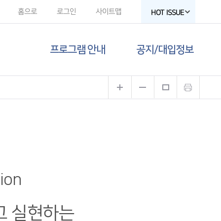
홈으로
로그인
사이트맵
HOT ISSUE
프로그램 안내
공지/대입정보
제주도교육청
공지사항
유튜브
대입 뉴스
고교-대학 연계
프로그램
대입 자료
프로그램 신청
함께하는 제주교육
sion
갤러리
고 실현하는