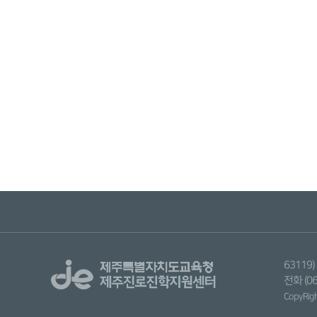
6311
전화 (06
CopyRight