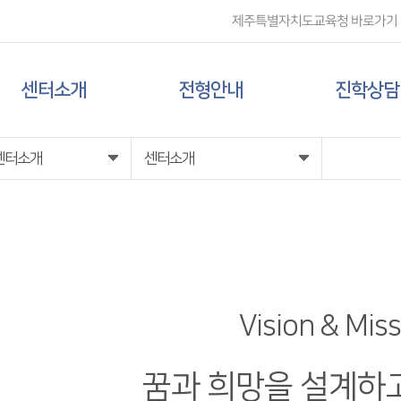
제주특별자치도교육청 바로가기
센터소개
전형안내
진학상담
센터 소개
대입 일정
상담신청
센터소개
센터소개
담당자 전화번호
대학 정보
찾아오시는 길
전형 정보
Vision & Mis
꿈과 희망을 설계하