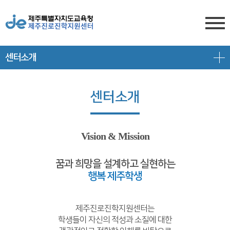
센터소개
센터소개
전형안내
센터소개
센터소개
진학상담
대입 일정
담당자 전화번호
프로그램 안내
상담신청
대학 정보
찾아오시는 길
Vision & Mission
공지/대입정보
제주도교육청 유튜브
전형 정보
꿈과 희망을 설계하고 실현하는
행복 제주학생
회원서비스
공지사항
고교-대학 연계 프로그램
로그인
대입 뉴스
프로그램 신청
제주진로진학지원센터는
학생들이 자신의 적성과 소질에 대한
회원가입
대입 자료
갤러리