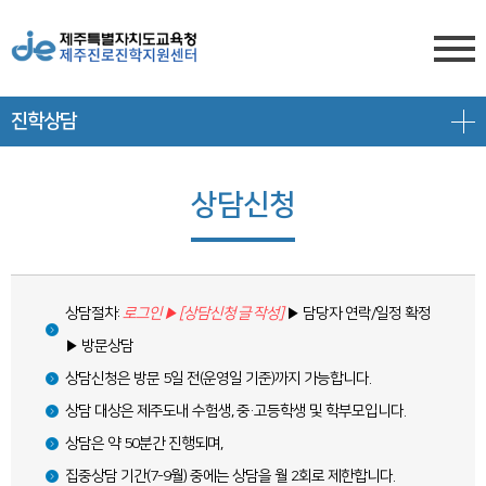
진학상담
센터소개
전형안내
센터소개
상담신청
진학상담
대입 일정
담당자 전화번호
프로그램 안내
상담신청
대학 정보
찾아오시는 길
상담절차:
로그인 ▶ [상담신청 글 작성]
▶ 담당자 연락/일정 확정
공지/대입정보
제주도교육청 유튜브
전형 정보
▶ 방문상담
회원서비스
공지사항
고교-대학 연계 프로그램
상담신청은 방문 5일 전(운영일 기준)까지 가능합니다.
상담 대상은 제주도내 수험생, 중·고등학생 및 학부모입니다.
로그인
대입 뉴스
프로그램 신청
상담은 약 50분간 진행되며,
회원가입
대입 자료
갤러리
집중상담 기간(7-9월) 중에는 상담을 월 2회로 제한합니다.