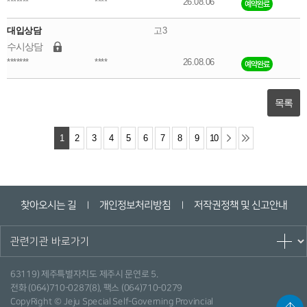
*******
****
26.08.06
예약완료
대입상담
고3
수시상담
*******
****
26.08.06
예약완료
목록
1
2
3
4
5
6
7
8
9
10
찾아오시는 길
개인정보처리방침
저작권정책 및 신고안내
ㅣ
ㅣ
63119) 제주특별자치도 제주시 문연로 5.
전화 (064)710-0287(8), 팩스 (064)710-0279
CopyRight © Jeju Special Self-Governing Provincial