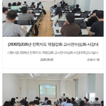
(260605)2026년 진학지도 역량강화 교사연수(심화-서강대
학교)
□ 행사명: 2026년 진학지도 역량강화 교사연수(심화-서강대학교) □ 일시:
2026. 6. 5.(금) □ 장소: 제주특별자치도교육청 오라청사 6회의실 □ 대상: 도
내 고등학교 교사 □ 내용: 대학별 입학전형 안내, 전형결과 분석, 질의 응답
2026-06-09
조회수: 56
등