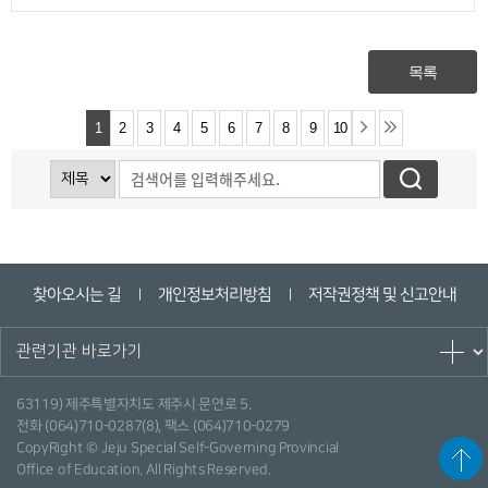
5. 15.(금) □ 장소: 제주특별자치도교육청 오라청사 6회의실 □ 대상: 도내
고등학교 교사 □ 내용: 대학별 입학전형 안내, 전형결과 분석, 질의 응답 등
목록
1
2
3
4
5
6
7
8
9
10
찾아오시는 길
개인정보처리방침
저작권정책 및 신고안내
ㅣ
ㅣ
63119) 제주특별자치도 제주시 문연로 5.
전화 (064)710-0287(8), 팩스 (064)710-0279
CopyRight © Jeju Special Self-Governing Provincial
Office of Education. All Rights Reserved.