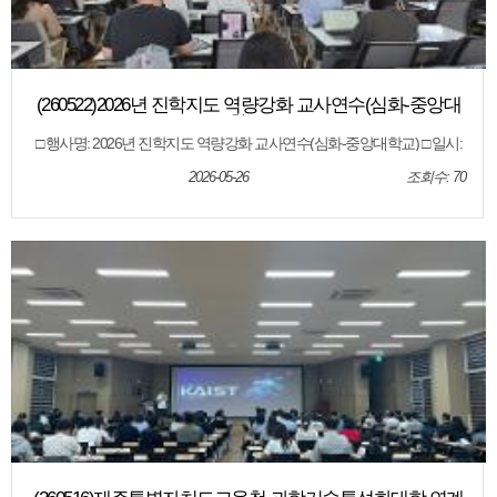
(260522)2026년 진학지도 역량강화 교사연수(심화-중앙대
학교)
□ 행사명: 2026년 진학지도 역량강화 교사연수(심화-중앙대학교) □ 일시:
2026. 5.22.(금) □ 장소: 제주특별자치도교육청 오라청사 6회의실 □ 대상:
도내 고등학교 교사 □ 내용: 대학별 입학전형 안내, 전형결과 분석, 질의 응
2026-05-26
조회수: 70
답 등