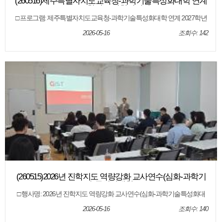
(260516)제주특별자치도교육청-과학기술특성화대학 연계
2027학년도 입학설명회
□ 프로그램: 제주특별자치도교육청-과학기술특성화대학 연계 2027학년
도 입학설명회 □ 운영일시: 2026.5.16.(토) 10:00~13:00 □ 운영장소: 제주제
일고등학교 일맥관 1층 창조홀 □ 운영대상: 제주도내 과학기술특성화대
2026-05-16
조회수: 142
학 진학에 관심있는 고등학생, 학부모, 교사 □ 참가대학: 한국과학기술원
(KAIST), 울산과학기술원(UNIST), 대구경북과학기술원(DGIST), 광주과학
기술원(GIST) □ 운영내용: 과학기술특성화대학 2027학년도 입학전형 설
명 및 일대일 진학상담
(260515)2026년 진학지도 역량강화 교사연수(심화-과학기
술특성화대학)
□ 행사명: 2026년 진학지도 역량강화 교사연수(심화-과학기술특성화대
학) □ 참여 대학: DGIST(대구경북과학기술원), GIST(광주과학기술원), KAI
ST(한국과학기술원), UINST(울산과학기술원) □ 일시: 2026. 5. 15.(금) □ 장
2026-05-16
조회수: 140
소: 제주특별자치도교육청 오라청사 6회의실 □ 대상: 도내 고등학교 교사
□ 내용: 대학별 입학전형 안내, 전형결과 분석, 질의 응답 등 □ 일시: 2026.