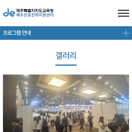
프로그램 안내
센터소개
전형안내
센터소개
갤러리
진학상담
대입 일정
담당자 전화번호
프로그램 안내
상담신청
대학 정보
찾아오시는 길
공지/대입정보
제주도교육청 유튜브
전형 정보
회원서비스
공지사항
고교-대학 연계 프로그램
로그인
대입 뉴스
프로그램 신청
회원가입
대입 자료
갤러리