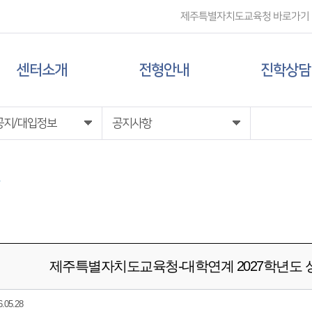
제주특별자치도교육청 바로가기
센터소개
전형안내
진학상담
센터 소개
대입 일정
상담신청
공지/대입정보
공지사항
담당자 전화번호
대학 정보
찾아오시는 길
전형 정보
제주특별자치도교육청-대학연계 2027학년도
05.28