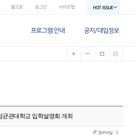
홈으로
로그인
사이트맵
HOT ISSUE
프로그램 안내
공지/대입정보
제주도교육청
공지사항
유튜브
대입 뉴스
고교-대학 연계
프로그램
대입 자료
프로그램 신청
함께하는 제주교육
갤러리
 성균관대학교 입학설명회 개최
1