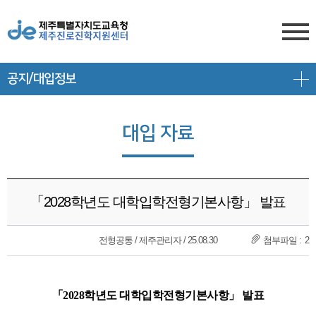
공지/대입정보
센터소개
전형안내
센터소개
대입 자료
진학상담
대입 일정
담당자 전화번호
프로그램 안내
상담신청
대학 정보
찾아오시는 길
「2028학년도 대학입학전형기본사항」 발표
공지/대입정보
제주도교육청 유튜브
전형 정보
회원서비스
전형공통 / 제주관리자 / 25.08.30
2
공지사항
고교-대학 연계 프로그램
로그인
대입 뉴스
프로그램 신청
「2028학년도 대학입학전형기본사항」 발표
회원가입
대입 자료
갤러리