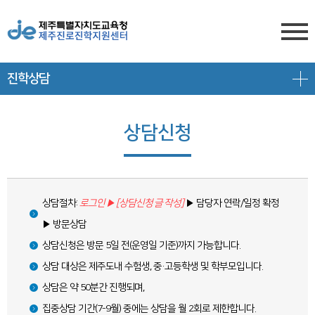
진학상담
센터소개
전형안내
센터소개
상담신청
진학상담
대입 일정
담당자 전화번호
프로그램 안내
상담신청
대학 정보
찾아오시는 길
상담절차:
로그인 ▶ [상담신청 글 작성]
▶ 담당자 연락/일정 확정
공지/대입정보
제주도교육청 유튜브
전형 정보
▶ 방문상담
회원서비스
공지사항
고교-대학 연계 프로그램
상담신청은 방문 5일 전(운영일 기준)까지 가능합니다.
상담 대상은 제주도내 수험생, 중·고등학생 및 학부모입니다.
로그인
대입 뉴스
프로그램 신청
상담은 약 50분간 진행되며,
회원가입
대입 자료
갤러리
집중상담 기간(7-9월) 중에는 상담을 월 2회로 제한합니다.