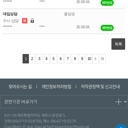
*******
****
26.08.04
예약완료
대입상담
졸업생
수시 상담
*******
****
26.08.04
예약완료
목록
1
2
3
4
5
6
7
8
9
10
찾아오시는 길
개인정보처리방침
저작권정책 및 신고안내
ㅣ
ㅣ
63119) 제주특별자치도 제주시 문연로 5.
전화 (064)710-0287(8), 팩스 (064)710-0279
CopyRight © Jeju Special Self-Governing Provincial