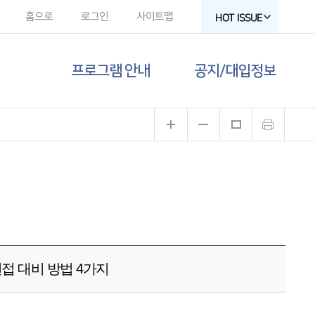
홈으로
로그인
사이트맵
HOT ISSUE
프로그램 안내
공지/대입정보
제주도교육청
공지사항
유튜브
대입 뉴스
고교-대학 연계
프로그램
대입 자료
프로그램 신청
함께하는 제주교육
갤러리
면접 대비 방법 4가지