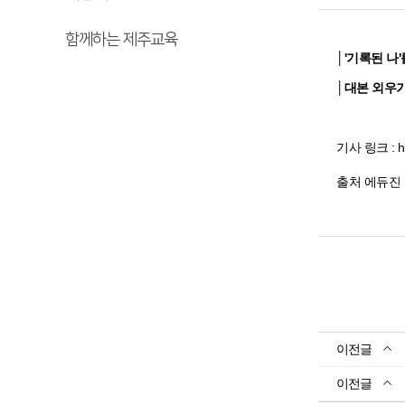
함께하는 제주교육
│'기록된 나
│대본 외우기
기사 링크 :
h
출처 에듀진 정