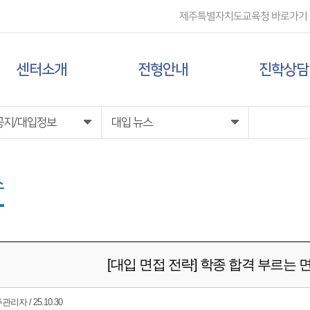
제주특별자치도교육청 바로가기
센터소개
전형안내
진학상담
센터 소개
대입 일정
상담신청
공지/대입정보
대입 뉴스
담당자 전화번호
대학 정보
스
찾아오시는 길
전형 정보
[대입 면접 전략] 학종 합격 부르는 
리자 / 25.10.30