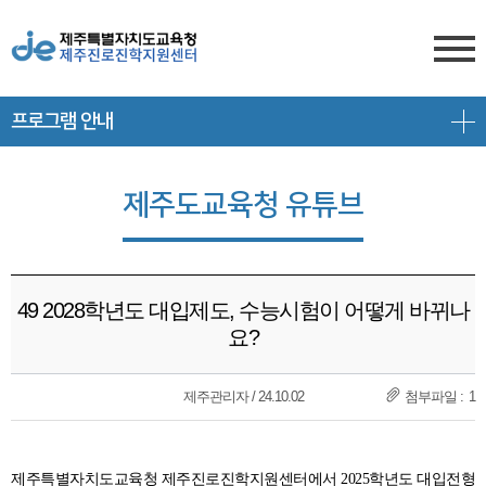
프로그램 안내
센터소개
전형안내
센터소개
제주도교육청 유튜브
진학상담
대입 일정
담당자 전화번호
프로그램 안내
상담신청
대학 정보
찾아오시는 길
49 2028학년도 대입제도, 수능시험이 어떻게 바뀌나
공지/대입정보
제주도교육청 유튜브
전형 정보
요?
회원서비스
공지사항
고교-대학 연계 프로그램
제주관리자 / 24.10.02
1
로그인
대입 뉴스
프로그램 신청
회원가입
대입 자료
갤러리
제주특별자치도교육청 제주진로진학지원센터에서 2025학년도 대입전형