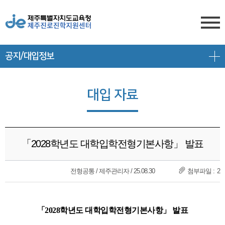
공지/대입정보
센터소개
전형안내
센터소개
대입 자료
진학상담
대입 일정
담당자 전화번호
프로그램 안내
상담신청
대학 정보
찾아오시는 길
「2028학년도 대학입학전형기본사항」 발표
공지/대입정보
제주도교육청 유튜브
전형 정보
회원서비스
전형공통 / 제주관리자 / 25.08.30
2
공지사항
고교-대학 연계 프로그램
로그인
대입 뉴스
프로그램 신청
「2028학년도 대학입학전형기본사항」 발표
회원가입
대입 자료
갤러리