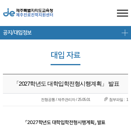
공지/대입정보
센터소개
전형안내
센터소개
대입 자료
진학상담
대입 일정
담당자 전화번호
프로그램 안내
상담신청
대학 정보
찾아오시는 길
「2027학년도 대학입학전형시행계획」 발표
공지/대입정보
제주도교육청 유튜브
전형 정보
회원서비스
전형공통 / 제주관리자 / 25.05.01
1
공지사항
고교-대학 연계 프로그램
로그인
대입 뉴스
프로그램 신청
「2027학년도 대학입학전형시행계획」 발표
회원가입
대입 자료
갤러리