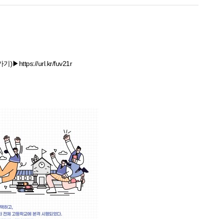
가기)▶
https://url.kr/fuv21r