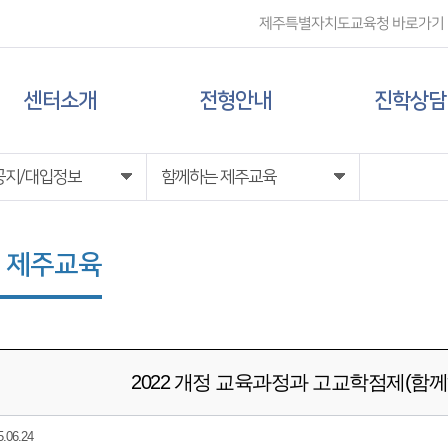
제주특별자치도교육청 바로가기
센터소개
전형안내
진학상담
센터 소개
대입 일정
상담신청
공지/대입정보
함께하는 제주교육
담당자 전화번호
대학 정보
 제주교육
찾아오시는 길
전형 정보
2022 개정 교육과정과 고교학점제(함께하는
06.24