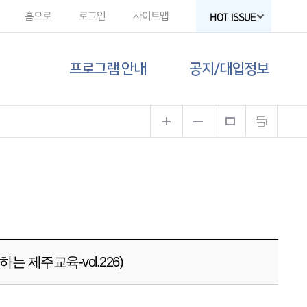
홈으로
로그인
사이트맵
HOT ISSUE
프로그램 안내
공지/대입정보
제주도교육청
공지사항
유튜브
대입 뉴스
고교-대학 연계
프로그램
대입 자료
프로그램 신청
함께하는 제주교육
갤러리
 제주교육-vol.226)