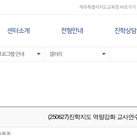
제주특별자치도교육청 바로가기
센터소개
전형안내
진학상담
센터 소개
대입 일정
상담신청
프로그램 안내
갤러리
담당자 전화번호
대학 정보
찾아오시는 길
전형 정보
(250627)진학지도 역량강화 교사
06.30