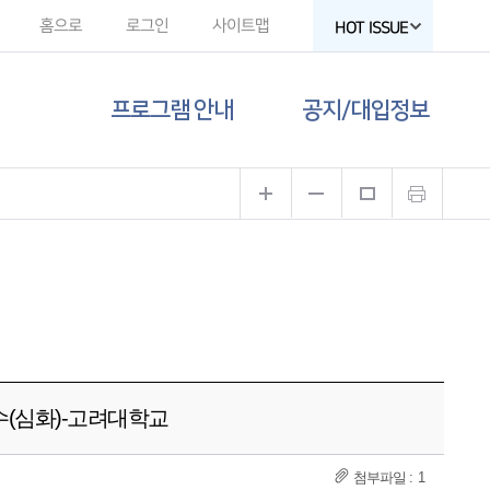
홈으로
로그인
사이트맵
HOT ISSUE
프로그램 안내
공지/대입정보
제주도교육청
공지사항
유튜브
대입 뉴스
고교-대학 연계
프로그램
대입 자료
프로그램 신청
함께하는 제주교육
갤러리
연수(심화)-고려대학교
1