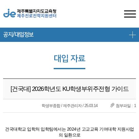
공지/대입정보
센터소개
전형안내
센터소개
대입 자료
진학상담
대입 일정
담당자 전화번호
프로그램 안내
상담신청
대학 정보
찾아오시는 길
[건국대] 2026학년도 KU학생부위주전형 가이드
공지/대입정보
제주도교육청 유튜브
전형 정보
회원서비스
학생부종합 / 제주관리자 / 25.03.14
1
공지사항
고교-대학 연계 프로그램
로그인
대입 뉴스
프로그램 신청
건국대학교 입학처 입학팀에서는 2024년 고교교육 기여대학 지원사업
회원가입
의 일환으로
대입 자료
갤러리