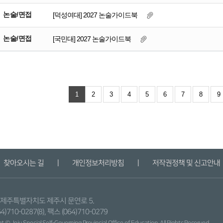
논술/면접
[덕성여대] 2027 논술가이드북
논술/면접
[국민대] 2027 논술가이드북
1
2
3
4
5
6
7
8
9
찾아오시는 길
ㅣ
개인정보처리방침
ㅣ
저작권정책 및 신고안내
9) 제주특별자치도 제주시 문연로 5.
4)710-0287(8), 팩스 (064)710-0279