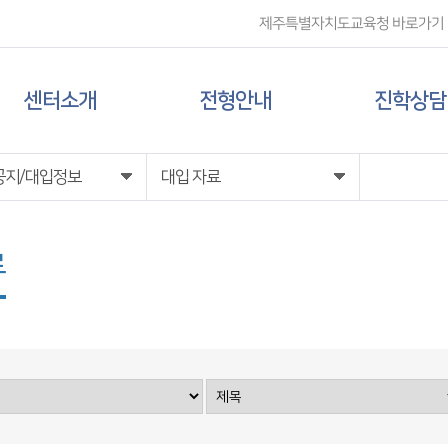
제주특별자치도교육청 바로가기
센터소개
전형안내
진학상담
센터 소개
대입 일정
상담신청
공지/대입정보
대입 자료
담당자 전화번호
대학 정보
료
찾아오시는 길
전형 정보