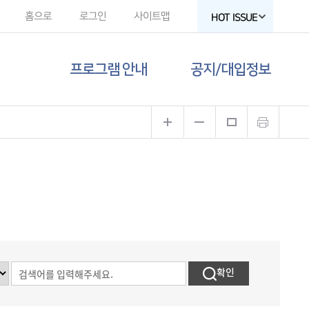
홈으로
로그인
사이트맵
HOT ISSUE
프로그램 안내
공지/대입정보
제주도교육청
공지사항
유튜브
대입 뉴스
고교-대학 연계
프로그램
대입 자료
프로그램 신청
함께하는 제주교육
갤러리