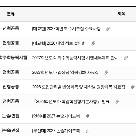
분류
제목
전형공통
[대교협] 2027학년도 수시모집 주요사항
전형공통
[대교협] 2028 대입 정보 설명회
학수학능력시험
2027학년도 대학수학능력시험 시행세부계획 안내
전형공통
2027학년도 대입상담 역량강화 자료집
전형공통
2028 모집단위별 반영과목 및 대학별 권장과목 자료집
전형공통
「2028학년도 대학입학전형기본사항」 발표
논술/면접
[인하대] 2027 논술가이드북
논술/면접
[부산대] 2027 논술가이드북