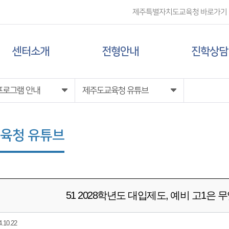
제주특별자치도교육청 바로가기
센터소개
전형안내
진학상담
센터 소개
대입 일정
상담신청
프로그램 안내
제주도교육청 유튜브
담당자 전화번호
대학 정보
육청 유튜브
찾아오시는 길
전형 정보
51 2028학년도 대입제도, 예비 고1은
10.22