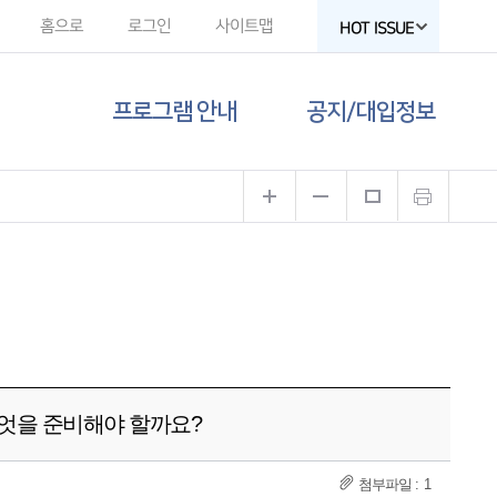
홈으로
로그인
사이트맵
HOT ISSUE
프로그램 안내
공지/대입정보
제주도교육청
공지사항
유튜브
대입 뉴스
고교-대학 연계
프로그램
대입 자료
프로그램 신청
함께하는 제주교육
갤러리
 무엇을 준비해야 할까요?
1