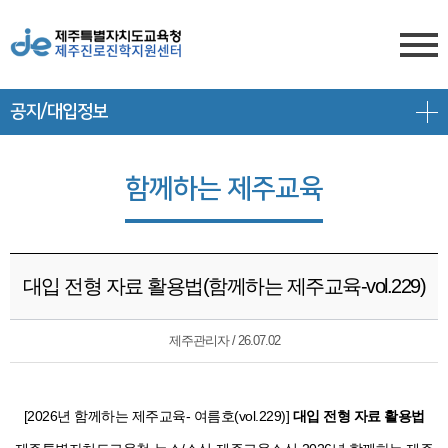
공지/대입정보
센터소개
전형안내
센터소개
함께하는 제주교육
진학상담
대입 일정
담당자 전화번호
프로그램 안내
상담신청
대학 정보
찾아오시는 길
대입 전형 자료 활용법(함께하는 제주교육-vol.229)
공지/대입정보
제주도교육청 유튜브
전형 정보
회원서비스
제주관리자 / 26.07.02
공지사항
고교-대학 연계 프로그램
로그인
대입 뉴스
프로그램 신청
[2026년 함께하는 제주교육- 여름호(vol.229)]
대입 전형 자료 활용법
회원가입
대입 자료
갤러리