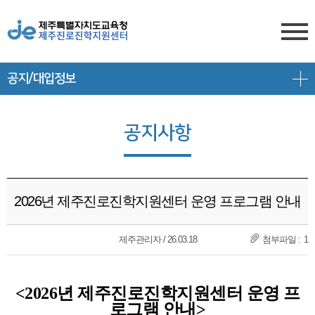
공지/대입정보
센터소개
전형안내
센터소개
공지사항
진학상담
대입 일정
담당자 전화번호
프로그램 안내
상담신청
대학 정보
찾아오시는 길
2026년 제주진로진학지원센터 운영 프로그램 안내
공지/대입정보
제주도교육청 유튜브
전형 정보
회원서비스
제주관리자 / 26.03.18
1
공지사항
고교-대학 연계 프로그램
로그인
대입 뉴스
프로그램 신청
<2026년 제주진로진학지원센터 운영 프
회원가입
로그램 안내>
대입 자료
갤러리