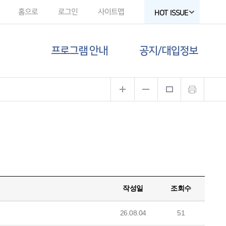
홈으로
로그인
사이트맵
HOT ISSUE
프로그램 안내
공지/대입정보
제주도교육청
공지사항
유튜브
대입 뉴스
고교-대학 연계
프로그램
대입 자료
프로그램 신청
함께하는 제주교육
갤러리
작성일
조회수
26.08.04
51