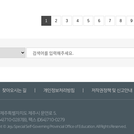
1
2
3
4
5
6
7
8
9
찾아오시는 길
ㅣ
개인정보처리방침
ㅣ
저작권정책 및 신고안내
9) 제주특별자치도 제주시 문연로 5.
4)710-0287(8), 팩스 (064)710-0279
 © Jeju Special Self-Governing Provincial
Office of Education. All Rights Reserved.