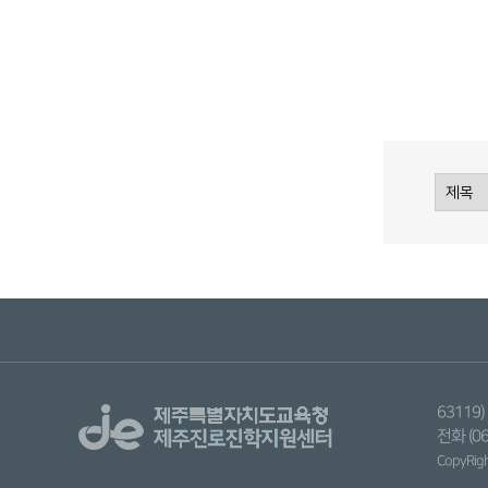
6311
전화 (06
CopyRight