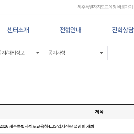
제주특별자치도교육청 바로가기
센터소개
전형안내
진학상담
센터 소개
대입 일정
상담신청
공지/대입정보
공지사항
담당자 전화번호
대학 정보
찾아오시는 길
전형 정보
제목
2026 제주특별자치도교육청-EBS 입시전략 설명회 개최