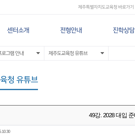
제주특별자치도교육청 바로가기
센터소개
전형안내
진학상담
센터 소개
대입 일정
상담신청
프로그램 안내
제주도교육청 유튜브
담당자 전화번호
대학 정보
육청 유튜브
찾아오시는 길
전형 정보
49강. 2028 대입 
10.30