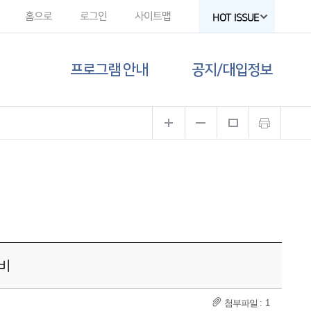
홈으로
로그인
사이트맵
HOT ISSUE
프로그램 안내
공지/대입정보
제주도교육청
공지사항
유튜브
대입 뉴스
고교-대학 연계
프로그램
대입 자료
프로그램 신청
함께하는 제주교육
갤러리
준비
1