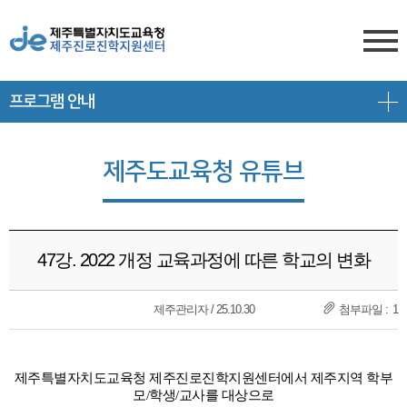
프로그램 안내
센터소개
전형안내
센터소개
제주도교육청 유튜브
진학상담
대입 일정
담당자 전화번호
프로그램 안내
상담신청
대학 정보
찾아오시는 길
47강. 2022 개정 교육과정에 따른 학교의 변화
공지/대입정보
제주도교육청 유튜브
전형 정보
회원서비스
제주관리자 / 25.10.30
1
공지사항
고교-대학 연계 프로그램
로그인
대입 뉴스
프로그램 신청
제주특별자치도교육청 제주진로진학지원센터에서 제주지역 학부
회원가입
모/학생/교사를 대상으로
대입 자료
갤러리