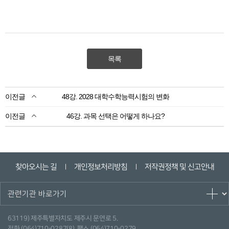
목록
48강. 2028 대학수학능력시험의 변화
46강. 과목 선택은 어떻게 하나요?
찾아오시는 길
개인정보처리방침
저작권정책 및 신고안내
ㅣ
ㅣ
63119) 제주특별자치도 제주시 문연로 5.
전화 (064)710-0287(8), 팩스 (064)710-0279