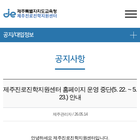
공지/대입정보
센터소개
전형안내
센터소개
공지사항
진학상담
대입 일정
담당자 전화번호
프로그램 안내
상담신청
대학 정보
찾아오시는 길
제주진로진학지원센터 홈페이지 운영 중단(5. 22. ~ 5.
공지/대입정보
제주도교육청 유튜브
전형 정보
23.) 안내
회원서비스
공지사항
고교-대학 연계 프로그램
제주관리자 / 26.05.14
로그인
대입 뉴스
프로그램 신청
회원가입
대입 자료
갤러리
안녕하세요 제주진로진학지원센터입니다.