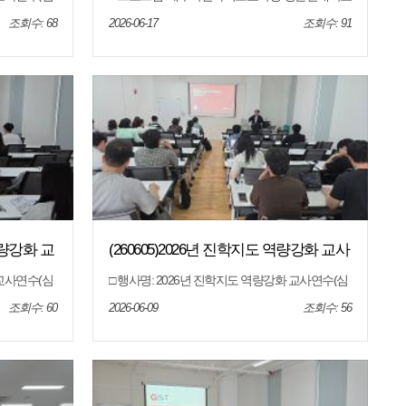
) □ 장소: 제주
연계 2027학년도 입학설명회 □ 운영일시: 2026.6.1
 대상: 도내
7.(수) 19:00~21:30 □ 운영장소: 제주특별자치도교
조회수: 68
2026-06-17
조회수: 91
 안내, 전형
육청 본관 4층 대회의 □ 운영대상: 제주도내 성균
관대학교 진학에 관심있는 고등학생, 학부모, 교사
□ 운영내용: 성균관대학교 2027학년도 입학전형
및 일대일 집중상담
 역량강화 교
(260605)2026년 진학지도 역량강화 교사
연수(심화-서강대학교)
 교사연수(심
□ 행사명: 2026년 진학지도 역량강화 교사연수(심
) □ 장소: 제주
화-서강대학교) □ 일시: 2026. 6. 5.(금) □ 장소: 제주
 대상: 도내
특별자치도교육청 오라청사 6회의실 □ 대상: 도내
조회수: 60
2026-06-09
조회수: 56
 안내, 전형
고등학교 교사 □ 내용: 대학별 입학전형 안내, 전형
결과 분석, 질의 응답 등