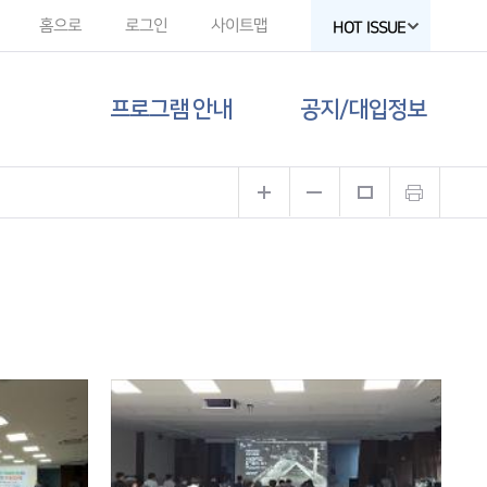
홈으로
로그인
사이트맵
HOT ISSUE
프로그램 안내
공지/대입정보
제주도교육청
공지사항
유튜브
대입 뉴스
고교-대학 연계
프로그램
대입 자료
프로그램 신청
함께하는 제주교육
갤러리