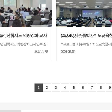
)2026년 진학지도 역량강화 교사
(260516)제주특별자치도교육
중앙대학교)
술특성화대학 연계 2027학년
명회
026년 진학지도 역량강화 교사연수(심
□ 프로그램: 제주특별자치도교육청-
일시: 2026. 5.22.(금) □ 장소: 제주
화대학 연계 2027학년도 입학설명회 □
청 오라청사 6회의실 □ 대상: 도내
2026.5.16.(토) 10:00~13:00 □ 운
조회수: 70
2026-05-16
□ 내용: 대학별 입학전형 안내, 전형
등학교 일맥관 1층 창조홀 □ 운영대상
의 응답 등
과학기술특성화대학 진학에 관심있는
학부모, 교사 □ 참가대학: 한국과학기술원(
울산과학기술원(UNIST), 대구경북과
IST), 광주과학기술원(GIST) □ 운영
특성화대학 2027학년도 입학전형 설명
진학상담
1
2
3
4
5
6
7
8
9