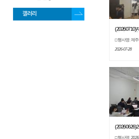
갤러리
(202607
학년도 대
□ 행사명: 제
학입학정보박람회 □ 
17:00, 7. 11.
2026-07-28
학교 한라컨벤
아 □ 대 상: 제
여개 대학 부스 
상담
(202606
사연수(심화
□ 행사명: 2