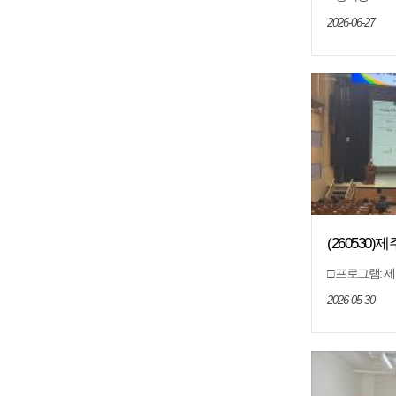
화-한양대학교) □ 
특별자치도교육
2026-06-27
고등학교 교사 
결과 분석, 질
(26053
학교 연계 
□ 프로그램:
연계 2027학년
0.(토) 10:0
2026-05-30
층 대극장 □ 
에 관심있는 고
서울대학교 2
전형의 이해