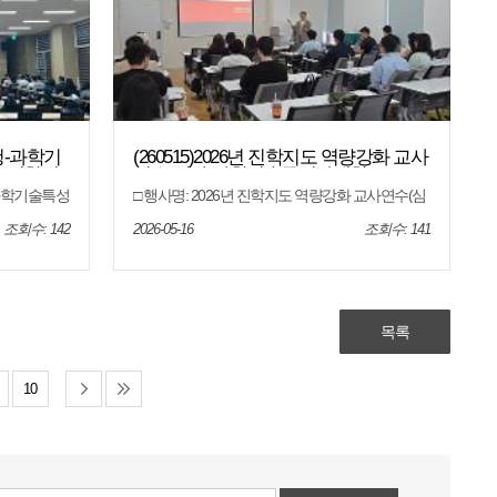
청-과학기
(260515)2026년 진학지도 역량강화 교사
도 입학설
연수(심화-과학기술특성화대학)
과학기술특성
□ 행사명: 2026년 진학지도 역량강화 교사연수(심
 운영일시:
화-과학기술특성화대학) □ 참여 대학: DGIST(대구
영장소: 제주제일고
경북과학기술원), GIST(광주과학기술원), KAIST
조회수: 142
2026-05-16
조회수: 141
: 제주도내
(한국과학기술원), UINST(울산과학기술원) □ 일시:
 고등학생,
2026. 5. 15.(금) □ 장소: 제주특별자치도교육청 오
KAIST),
라청사 6회의실 □ 대상: 도내 고등학교 교사 □ 내
학기술원(DG
용: 대학별 입학전형 안내, 전형결과 분석, 질의 응
내용: 과학기술
답 등 □ 일시: 2026. 5. 15.(금) □ 장소: 제주특별자치
 및 일대일
도교육청 오라청사 6회의실 □ 대상: 도내 고등학교
목록
교사 □ 내용: 대학별 입학전형 안내, 전형결과 분
석, 질의 응답 등
10