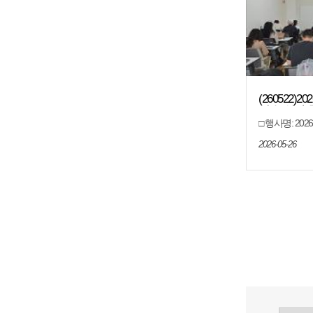
(260522
연수(심화-
□ 행사명: 2
화-중앙대학교) □ 
특별자치도교육
2026-05-26
고등학교 교사 
결과 분석, 질