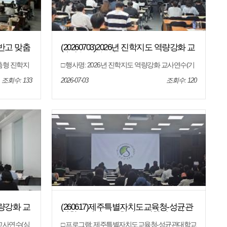
 일반고 맞춤
(20260703)2026년 진학지도 역량강화 교
사연수(기본 3차)
맞춤형 진학지
□ 행사명: 2026년 진학지도 역량강화 교사연수(기
 ~ 19:30 □
본 3차) □ 일 시: 2026. 7. 3.(금) 15:00 ~ 16:30 □장 소:
층 대회의실
제주특별자치도교육청 본관 4층 대회의실 □대 상:
조회수: 133
2026-07-03
조회수: 120
및 도내 고등
도내 고등학교 1학년, 2학년 교사 등 □내 용: 서울
 이해와 지원
대학교 2028학년도 입학전형 안내
고 입시결과
 역량강화 교
(260617)제주특별자치도교육청-성균관
대학교 연계 2027학년도 입학설명회
 교사연수(심
□ 프로그램: 제주특별자치도교육청-성균관대학교