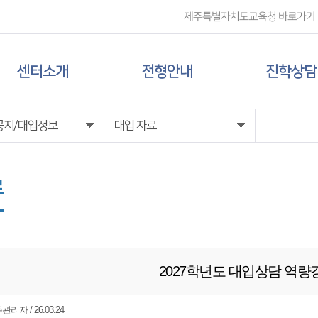
제주특별자치도교육청 바로가기
센터소개
전형안내
진학상담
센터 소개
대입 일정
상담신청
공지/대입정보
대입 자료
담당자 전화번호
대학 정보
료
찾아오시는 길
전형 정보
2027학년도 대입상담 역량
리자 / 26.03.24