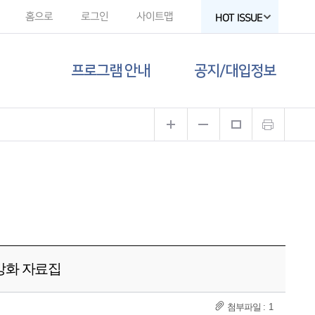
홈으로
로그인
사이트맵
HOT ISSUE
프로그램 안내
공지/대입정보
제주도교육청
공지사항
유튜브
대입 뉴스
고교-대학 연계
프로그램
대입 자료
프로그램 신청
함께하는 제주교육
갤러리
강화 자료집
1