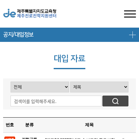
공지/대입정보
센터소개
전형안내
센터소개
대입 자료
진학상담
대입 일정
담당자 전화번호
프로그램 안내
상담신청
대학 정보
찾아오시는 길
공지/대입정보
제주도교육청 유튜브
전형 정보
회원서비스
공지사항
고교-대학 연계 프로그램
로그인
대입 뉴스
프로그램 신청
번호
분류
제목
회원가입
대입 자료
갤러리