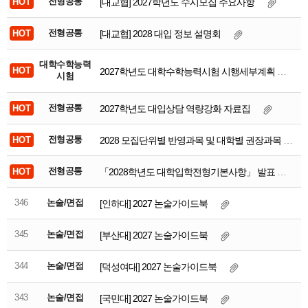
전형공통
[대교협] 2027학년도 수시모집 주요사항
함께하는 제주교육
전형공통
[대교협] 2028 대입 정보 설명회
대학수학능력
2027학년도 대학수학능력시험 시행세부계획 안내
시험
전형공통
2027학년도 대입상담 역량강화 자료집
전형공통
2028 모집단위별 반영과목 및 대학별 권장과목 자료집
전형공통
「2028학년도 대학입학전형기본사항」 발표
346
논술/면접
[인하대] 2027 논술가이드북
345
논술/면접
[부산대] 2027 논술가이드북
344
논술/면접
[덕성여대] 2027 논술가이드북
343
논술/면접
[국민대] 2027 논술가이드북