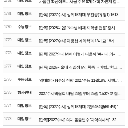
1782
대입정보
사탐런 확산에도…서울 주요 9개 대학 자연계 합격권 78%는 '과탐 2과목'
함께하는 제주교육
1781
대입정보
[단독] [2027수시] 상위15개대 무전공(유형1) 1613명 ‘17명 감소’.. 숙대 수시 합류 ‘중대 제외 14개교 체제’
1780
수능정보
[단독] [2028대입] ‘N수생 배제 재학생 전용' 정시 첫 등장.. 고대489명 서강대90명
1779
대입정보
[단독] [2027수시] 채용형 계약학과 13개교 18개 학과 550명(76.4%) ‘축소’.. 부산대 스마트가전공 ‘신설’, 가천대 클라우드공 ‘폐지’
1778
대입정보
[단독] 2027의대 MMI 어떻게 나올까 ‘AI시대 의사 역할’.. ‘AI 의료윤리/공공성 문항 출제’
1777
대입정보
[단독] 2026서울대 신입생 6인 학종 대비법.. ‘학교 안에서 찾은 흥미와 성장’
1776
수능정보
'역대최대 N수생 전망' 2027수능 11월19일 시행.. '난도예측까지 역대급'
1775
행사안내
2027수시박람회 내달 23일부터 25일 ‘150개교 참가’.. 사전예매 시작 ‘내달24일까지’
1774
대입정보
[단독] [2027수시] 상위15개대 2만9454명(59.4%) ‘확대’..반도체학과 5개교 210명 '삼전 130명, 하이닉스 80명'
1773
대입정보
[단독][2027수시] 의대 돌출변수 '지역의사제'.. 32개교 490명 모집 '수시94%'