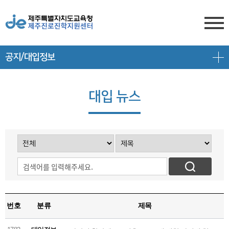
공지/대입정보
센터소개
전형안내
센터소개
대입 뉴스
진학상담
대입 일정
담당자 전화번호
프로그램 안내
상담신청
대학 정보
찾아오시는 길
공지/대입정보
제주도교육청 유튜브
전형 정보
회원서비스
공지사항
고교-대학 연계 프로그램
로그인
대입 뉴스
프로그램 신청
번호
분류
제목
회원가입
대입 자료
갤러리