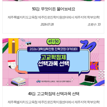
함께하는 제주교육
50강. 무엇이든 물어보세요
제주특별자치도교육청 제주진로진학지원센터에서 제주지역 학부모/학
생/교사를 대상으로 2027학년도 대학입학전형 정보를 제공하기 위하여
제작된 영상입니다. [2026년 대학입학전형 진학코칭 아카데미] - 대입 관
2026-07-28
조회수: 33
련 상식2 50강. 무엇이든 물어보세요 [2026년 대학입학전형 진학코칭 아
카데미] - 대입 관련 상식2 46강. 전공자율선택제 가이드 47강. 대입변수
분석 및 전략 48강. 모의고사 분석 및 대입 활용 전략 49강. 고교학점제 선
택과목 선택 50강. 무엇이든 물어보세요
49강. 고교학점제 선택과목 선택
제주특별자치도교육청 제주진로진학지원센터에서 제주지역 학부모/학
생/교사를 대상으로 2027학년도 대학입학전형 정보를 제공하기 위하여