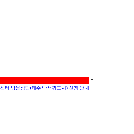
제주진로진학지
원센터에 오신것
터 방문상담(제주시/서귀포시) 신청 안내
을 환영합니다.
을 디자인하다